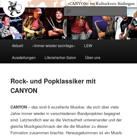
Zum
primären
Such
Inhalt
springen
Kulturkreis Buedingen
Hauptmenü
Aktuell
»Immer wieder sonntags«
LEW
Ausstellungen
Literarischer Salon
Über uns
Rock- und Popklassiker mit
CANYON
CANYON
– das sind 6 exzellente Musiker, die sich über viele
Jahre immer wieder in verschiedenen Bandprojekten begegnet
sind. Letztendlich war es die Vertrautheit untereinander und der
gleiche Musikgeschmack der die die Musiker zu dieser
Formation zusammen brachte. Herausgekommen ist ein Musik-