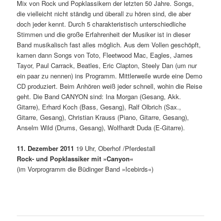
Mix von Rock und Popklassikern der letzten 50 Jahre. Songs,
die vielleicht nicht ständig und überall zu hören sind, die aber
doch jeder kennt. Durch 5 charakteristisch unterschiedliche
Stimmen und die große Erfahrenheit der Musiker ist in dieser
Band musikalisch fast alles möglich. Aus dem Vollen geschöpft,
kamen dann Songs von Toto, Fleetwood Mac, Eagles, James
Tayor, Paul Carrack, Beatles, Eric Clapton, Steely Dan (um nur
ein paar zu nennen) ins Programm. Mittlerweile wurde eine Demo
CD produziert. Beim Anhören weiß jeder schnell, wohin die Reise
geht. Die Band CANYON sind: Ina Morgan (Gesang, Akk.
Gitarre), Erhard Koch (Bass, Gesang), Ralf Olbrich (Sax.,
Gitarre, Gesang), Christian Krauss (Piano, Gitarre, Gesang),
Anselm Wild (Drums, Gesang), Wolfhardt Duda (E-Gitarre).
11. Dezember 2011
19 Uhr, Oberhof /Pferdestall
Rock- und Popklassiker mit »Canyon«
(im Vorprogramm die Büdinger Band »Icebirds«)