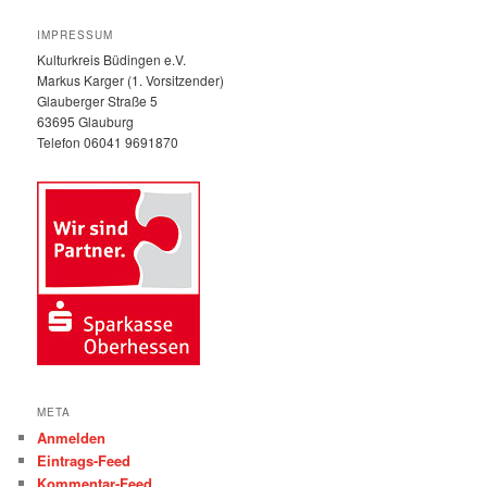
c
h
IMPRESSUM
e
Kulturkreis Büdingen e.V.
n
Markus Karger (1. Vorsitzender)
Glauberger Straße 5
63695 Glauburg
Telefon 06041 9691870
META
Anmelden
Eintrags-Feed
Kommentar-Feed