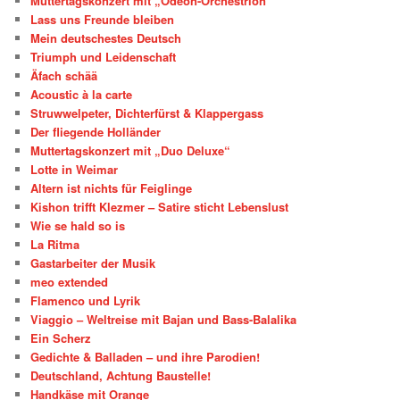
Muttertagskonzert mit „Odeon-Orchestrion“
Lass uns Freunde bleiben
Mein deutschestes Deutsch
Triumph und Leidenschaft
Äfach schää
Acoustic à la carte
Struwwelpeter, Dichterfürst & Klappergass
Der fliegende Holländer
Muttertagskonzert mit „Duo Deluxe“
Lotte in Weimar
Altern ist nichts für Feiglinge
Kishon trifft Klezmer – Satire sticht Lebenslust
Wie se hald so is
La Ritma
Gastarbeiter der Musik
meo extended
Flamenco und Lyrik
Viaggio – Weltreise mit Bajan und Bass-Balalika
Ein Scherz
Gedichte & Balladen – und ihre Parodien!
Deutschland, Achtung Baustelle!
Handkäse mit Orange