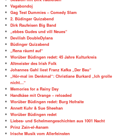
Vagabondoj
Gag Test Dummies – Comedy Slam
2. Büdinger Quizabend
Dirk Raufeisen Big Band
„ebbes Gudes und vill Neues“
Devilish DoubleDylans
Büdinger Quizabend
„Rena räumt auf“
Worüber Büdingen redet: 45 Jahre Kulturkreis
Altmeister des Irish Folk
Johannes Gahl liest Franz Kafka „Der Bau“
„Hör-mal im Denkmal“: Christiane Burkard „Ich grolle
nicht…“
Memories for a Rainy Day
Handkäse mit Orange – reloaded
Worüber Büdingen redet: Burg Hofraite
Annett Kuhr & Sue Sheehan
Worüber Büdingen redet
Liebes- und Schelmengeschichten aus 1001 Nacht
Prinz Zain-el-Asnam
Irische Musik vom Allerfeinsten