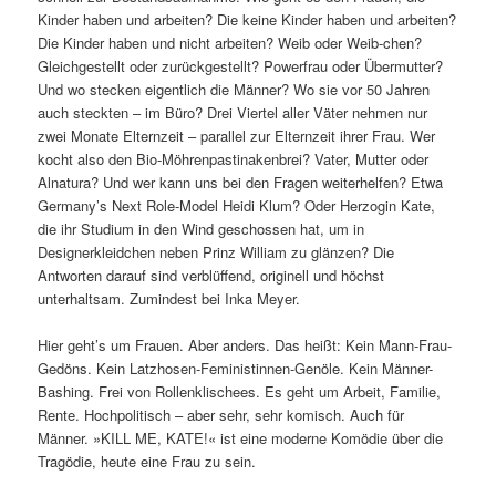
Kinder haben und arbeiten? Die keine Kinder haben und arbeiten?
Die Kinder haben und nicht arbeiten? Weib oder Weib-chen?
Gleichgestellt oder zurückgestellt? Powerfrau oder Übermutter?
Und wo stecken eigentlich die Männer? Wo sie vor 50 Jahren
auch steckten – im Büro? Drei Viertel aller Väter nehmen nur
zwei Monate Elternzeit – parallel zur Elternzeit ihrer Frau. Wer
kocht also den Bio-Möhrenpastinakenbrei? Vater, Mutter oder
Alnatura? Und wer kann uns bei den Fragen weiterhelfen? Etwa
Germany’s Next Role-Model Heidi Klum? Oder Herzogin Kate,
die ihr Studium in den Wind geschossen hat, um in
Designerkleidchen neben Prinz William zu glänzen? Die
Antworten darauf sind verblüffend, originell und höchst
unterhaltsam. Zumindest bei Inka Meyer.
Hier geht’s um Frauen. Aber anders. Das heißt: Kein Mann-Frau-
Gedöns. Kein Latzhosen-Feministinnen-Genöle. Kein Männer-
Bashing. Frei von Rollenklischees. Es geht um Arbeit, Familie,
Rente. Hochpolitisch – aber sehr, sehr komisch. Auch für
Männer. »KILL ME, KATE!« ist eine moderne Komödie über die
Tragödie, heute eine Frau zu sein.