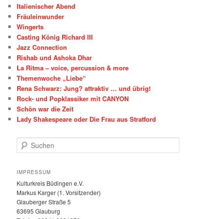
Italienischer Abend
Fräuleinwunder
Wingerts
Casting König Richard III
Jazz Connection
Rishab und Ashoka Dhar
La Ritma – voice, percussion & more
Themenwoche „Liebe“
Rena Schwarz: Jung? attraktiv … und übrig!
Rock- und Popklassiker mit CANYON
Schön war die Zeit
Lady Shakespeare oder Die Frau aus Stratford
S
u
c
h
IMPRESSUM
e
Kulturkreis Büdingen e.V.
n
Markus Karger (1. Vorsitzender)
Glauberger Straße 5
63695 Glauburg