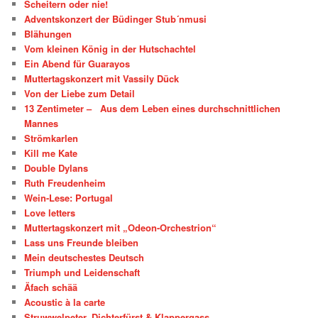
Scheitern oder nie!
Adventskonzert der Büdinger Stub´nmusi
Blähungen
Vom kleinen König in der Hutschachtel
Ein Abend für Guarayos
Muttertagskonzert mit Vassily Dück
Von der Liebe zum Detail
13 Zentimeter – Aus dem Leben eines durchschnittlichen
Mannes
Strömkarlen
Kill me Kate
Double Dylans
Ruth Freudenheim
Wein-Lese: Portugal
Love letters
Muttertagskonzert mit „Odeon-Orchestrion“
Lass uns Freunde bleiben
Mein deutschestes Deutsch
Triumph und Leidenschaft
Äfach schää
Acoustic à la carte
Struwwelpeter, Dichterfürst & Klappergass