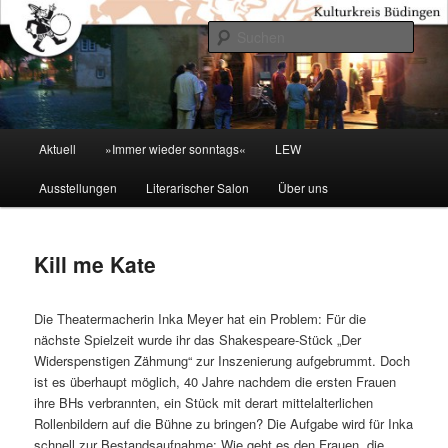
Zum
primären
Such
Inhalt
springen
Kulturkreis Buedingen
Hauptmenü
Aktuell
»Immer wieder sonntags«
LEW
Ausstellungen
Literarischer Salon
Über uns
Kill me Kate
Die Theatermacherin Inka Meyer hat ein Problem: Für die
nächste Spielzeit wurde ihr das Shakespeare-Stück „Der
Widerspenstigen Zähmung“ zur Inszenierung aufgebrummt. Doch
ist es überhaupt möglich, 40 Jahre nachdem die ersten Frauen
ihre BHs verbrannten, ein Stück mit derart mittelalterlichen
Rollenbildern auf die Bühne zu bringen? Die Aufgabe wird für Inka
schnell zur Bestandsaufnahme: Wie geht es den Frauen, die