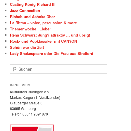
Casting König Richard III
Jazz Connection
Rishab und Ashoka Dhar
La Ritma – voice, percussion & more
Themenwoche „Liebe“
Rena Schwarz: Jung? attraktiv … und übrig!
Rock- und Popklassiker mit CANYON
Schön war die Zeit
Lady Shakespeare oder Die Frau aus Stratford
S
u
c
h
IMPRESSUM
e
Kulturkreis Büdingen e.V.
n
Markus Karger (1. Vorsitzender)
Glauberger Straße 5
63695 Glauburg
Telefon 06041 9691870