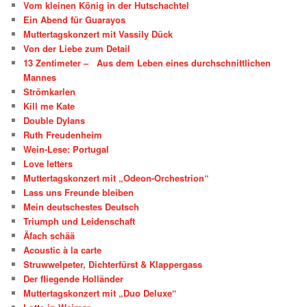
Vom kleinen König in der Hutschachtel
Ein Abend für Guarayos
Muttertagskonzert mit Vassily Dück
Von der Liebe zum Detail
13 Zentimeter – Aus dem Leben eines durchschnittlichen
Mannes
Strömkarlen
Kill me Kate
Double Dylans
Ruth Freudenheim
Wein-Lese: Portugal
Love letters
Muttertagskonzert mit „Odeon-Orchestrion“
Lass uns Freunde bleiben
Mein deutschestes Deutsch
Triumph und Leidenschaft
Äfach schää
Acoustic à la carte
Struwwelpeter, Dichterfürst & Klappergass
Der fliegende Holländer
Muttertagskonzert mit „Duo Deluxe“