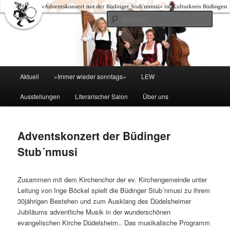
Zum
primären
Such
Inhalt
springen
Kulturkreis Buedingen
Hauptmenü
Aktuell
»Immer wieder sonntags«
LEW
Ausstellungen
Literarischer Salon
Über uns
Adventskonzert der Büdinger
Stub´nmusi
Zusammen mit dem Kirchenchor der ev. Kirchengemeinde unter
Leitung von Inge Böckel spielt die Büdinger Stub´nmusi zu ihrem
30jährigen Bestehen und zum Ausklang des Düdelsheimer
Jubiläums adventliche Musik in der wunderschönen
evangelischen Kirche Düdelsheim.. Das musikalische Programm