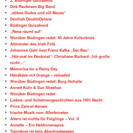
2. Büdinger Quizabend
Dirk Raufeisen Big Band
„ebbes Gudes und vill Neues“
Devilish DoubleDylans
Büdinger Quizabend
„Rena räumt auf“
Worüber Büdingen redet: 45 Jahre Kulturkreis
Altmeister des Irish Folk
Johannes Gahl liest Franz Kafka „Der Bau“
„Hör-mal im Denkmal“: Christiane Burkard „Ich grolle
nicht…“
Memories for a Rainy Day
Handkäse mit Orange – reloaded
Worüber Büdingen redet: Burg Hofraite
Annett Kuhr & Sue Sheehan
Worüber Büdingen redet
Liebes- und Schelmengeschichten aus 1001 Nacht
Prinz Zain-el-Asnam
Irische Musik vom Allerfeinsten
Altern ist nichts für Feiglinge – Vol. II
Annette – Ein Heldinnenepos
Trennkost ist kein Abschiedsessen