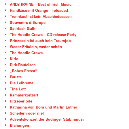
ANDY IRVINE – Best of Irish Music
Handkäse mit Orange – reloaded
Trennkost ist kein Abschiedsessen
Souvenirs d’Europe
Satirisch Guth
The Hoodie Crows – CD-release-Party
Prinzessin ist auch kein Traumjob
Weder Fräulein, weder schön
The Hoodie Crows
Kirio
Dirk Raufeisen
„Rohes Fresst“
Fauste
Die Leibrente
Tine Lott
Kammerkonzert
Hitzeperiode
Katharina von Bora und Martin Luther
Scheitern oder nie!
Adventskonzert der Büdinger Stub´nmusi
Blähungen