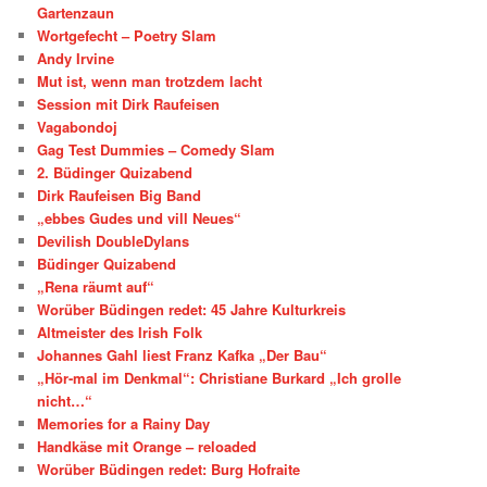
Gartenzaun
Wortgefecht – Poetry Slam
Andy Irvine
Mut ist, wenn man trotzdem lacht
Session mit Dirk Raufeisen
Vagabondoj
Gag Test Dummies – Comedy Slam
2. Büdinger Quizabend
Dirk Raufeisen Big Band
„ebbes Gudes und vill Neues“
Devilish DoubleDylans
Büdinger Quizabend
„Rena räumt auf“
Worüber Büdingen redet: 45 Jahre Kulturkreis
Altmeister des Irish Folk
Johannes Gahl liest Franz Kafka „Der Bau“
„Hör-mal im Denkmal“: Christiane Burkard „Ich grolle
nicht…“
Memories for a Rainy Day
Handkäse mit Orange – reloaded
Worüber Büdingen redet: Burg Hofraite