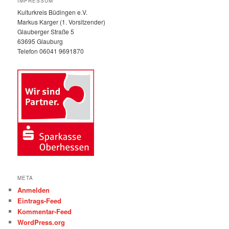
IMPRESSUM
e
Kulturkreis Büdingen e.V.
n
Markus Karger (1. Vorsitzender)
Glauberger Straße 5
63695 Glauburg
Telefon 06041 9691870
META
Anmelden
Eintrags-Feed
Kommentar-Feed
WordPress.org