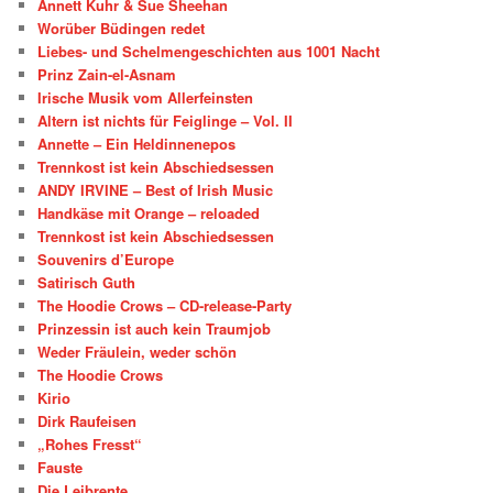
Annett Kuhr & Sue Sheehan
Worüber Büdingen redet
Liebes- und Schelmengeschichten aus 1001 Nacht
Prinz Zain-el-Asnam
Irische Musik vom Allerfeinsten
Altern ist nichts für Feiglinge – Vol. II
Annette – Ein Heldinnenepos
Trennkost ist kein Abschiedsessen
ANDY IRVINE – Best of Irish Music
Handkäse mit Orange – reloaded
Trennkost ist kein Abschiedsessen
Souvenirs d’Europe
Satirisch Guth
The Hoodie Crows – CD-release-Party
Prinzessin ist auch kein Traumjob
Weder Fräulein, weder schön
The Hoodie Crows
Kirio
Dirk Raufeisen
„Rohes Fresst“
Fauste
Die Leibrente