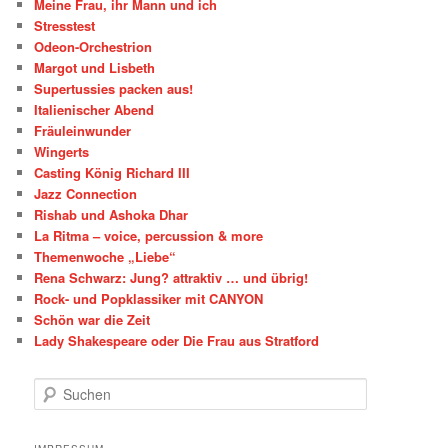
Meine Frau, ihr Mann und ich
Stresstest
Odeon-Orchestrion
Margot und Lisbeth
Supertussies packen aus!
Italienischer Abend
Fräuleinwunder
Wingerts
Casting König Richard III
Jazz Connection
Rishab und Ashoka Dhar
La Ritma – voice, percussion & more
Themenwoche „Liebe“
Rena Schwarz: Jung? attraktiv … und übrig!
Rock- und Popklassiker mit CANYON
Schön war die Zeit
Lady Shakespeare oder Die Frau aus Stratford
S
u
c
h