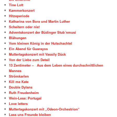
Tine Lott
Kammerkonzert
Hitzeperiode
Katharina von Bora und Martin Luther
Scheitern oder nie!
Adventskonzert der Büdinger Stub´nmusi
Blähungen
Vom kleinen König in der Hutschachtel
Ein Abend für Guarayos
Muttertagskonzert mit Vassily Dück
Von der Liebe zum Detail
13 Zentimeter – Aus dem Leben eines durchschnittlichen
Mannes
Strömkarlen
Kill me Kate
Double Dylans
Ruth Freudenheim
Wein-Lese: Portugal
Love letters
Muttertagskonzert mit „Odeon-Orchestrion“
Lass uns Freunde bleiben