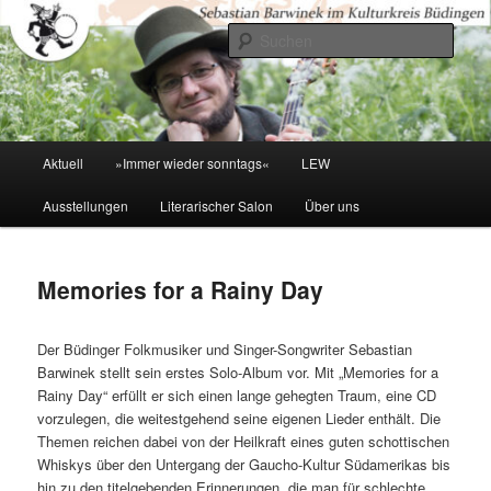
Zum
primären
Such
Inhalt
springen
Kulturkreis Buedingen
Hauptmenü
Aktuell
»Immer wieder sonntags«
LEW
Ausstellungen
Literarischer Salon
Über uns
Memories for a Rainy Day
Der Büdinger Folkmusiker und Singer-Songwriter Sebastian
Barwinek stellt sein erstes Solo-Album vor. Mit „Memories for a
Rainy Day“ erfüllt er sich einen lange gehegten Traum, eine CD
vorzulegen, die weitestgehend seine eigenen Lieder enthält. Die
Themen reichen dabei von der Heilkraft eines guten schottischen
Whiskys über den Untergang der Gaucho-Kultur Südamerikas bis
hin zu den titelgebenden Erinnerungen, die man für schlechte