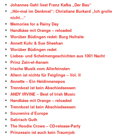
Johannes Gahl liest Franz Kafka „Der Bau“
„Hör-mal im Denkmal“: Christiane Burkard „Ich grolle
nicht…“
Memories for a Rainy Day
Handkäse mit Orange – reloaded
Worüber Büdingen redet: Burg Hofraite
Annett Kuhr & Sue Sheehan
Worüber Büdingen redet
Liebes- und Schelmengeschichten aus 1001 Nacht
Prinz Zain-el-Asnam
Irische Musik vom Allerfeinsten
Altern ist nichts für Feiglinge – Vol. II
Annette – Ein Heldinnenepos
Trennkost ist kein Abschiedsessen
ANDY IRVINE – Best of Irish Music
Handkäse mit Orange – reloaded
Trennkost ist kein Abschiedsessen
Souvenirs d’Europe
Satirisch Guth
The Hoodie Crows – CD-release-Party
Prinzessin ist auch kein Traumjob