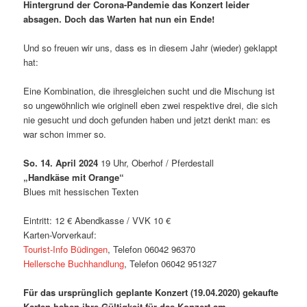
Hintergrund der Corona-Pandemie das Konzert leider
absagen. Doch das Warten hat nun ein Ende!
Und so freuen wir uns, dass es in diesem Jahr (wieder) geklappt
hat:
Eine Kombination, die ihresgleichen sucht und die Mischung ist
so ungewöhnlich wie originell eben zwei respektive drei, die sich
nie gesucht und doch gefunden haben und jetzt denkt man: es
war schon immer so.
So. 14. April 2024
19 Uhr, Oberhof / Pferdestall
„Handkäse mit Orange“
Blues mit hessischen Texten
Eintritt: 12 € Abendkasse / VVK 10 €
Karten-Vorverkauf:
Tourist-Info Büdingen
, Telefon 06042 96370
Hellersche Buchhandlung
, Telefon 06042 951327
Für das ursprünglich geplante Konzert (19.04.2020) gekaufte
Karten haben ihre Gültigkeit für das Konzert am