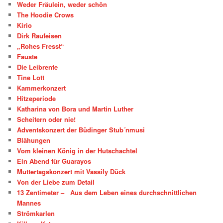
Weder Fräulein, weder schön
The Hoodie Crows
Kirio
Dirk Raufeisen
„Rohes Fresst“
Fauste
Die Leibrente
Tine Lott
Kammerkonzert
Hitzeperiode
Katharina von Bora und Martin Luther
Scheitern oder nie!
Adventskonzert der Büdinger Stub´nmusi
Blähungen
Vom kleinen König in der Hutschachtel
Ein Abend für Guarayos
Muttertagskonzert mit Vassily Dück
Von der Liebe zum Detail
13 Zentimeter – Aus dem Leben eines durchschnittlichen
Mannes
Strömkarlen