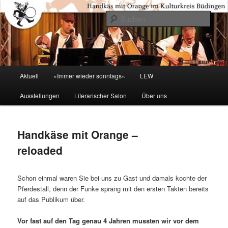
Zum
primären
Such
Inhalt
springen
Kulturkreis Buedingen
Hauptmenü
Aktuell
»Immer wieder sonntags«
LEW
Ausstellungen
Literarischer Salon
Über uns
Handkäse mit Orange –
reloaded
Schon einmal waren Sie bei uns zu Gast und damals kochte der
Pferdestall, denn der Funke sprang mit den ersten Takten bereits
auf das Publikum über.
Vor fast auf den Tag genau 4 Jahren mussten wir vor dem