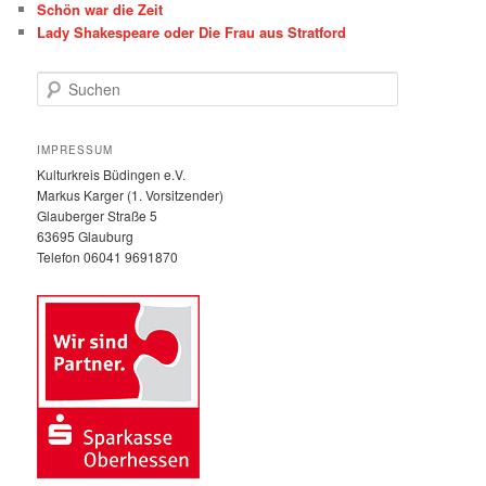
Schön war die Zeit
Lady Shakespeare oder Die Frau aus Stratford
S
u
c
h
IMPRESSUM
e
Kulturkreis Büdingen e.V.
n
Markus Karger (1. Vorsitzender)
Glauberger Straße 5
63695 Glauburg
Telefon 06041 9691870