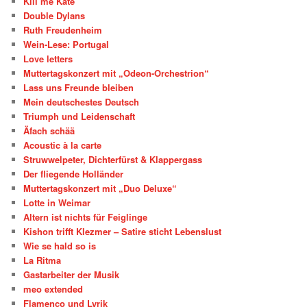
Kill me Kate
Double Dylans
Ruth Freudenheim
Wein-Lese: Portugal
Love letters
Muttertagskonzert mit „Odeon-Orchestrion“
Lass uns Freunde bleiben
Mein deutschestes Deutsch
Triumph und Leidenschaft
Äfach schää
Acoustic à la carte
Struwwelpeter, Dichterfürst & Klappergass
Der fliegende Holländer
Muttertagskonzert mit „Duo Deluxe“
Lotte in Weimar
Altern ist nichts für Feiglinge
Kishon trifft Klezmer – Satire sticht Lebenslust
Wie se hald so is
La Ritma
Gastarbeiter der Musik
meo extended
Flamenco und Lyrik