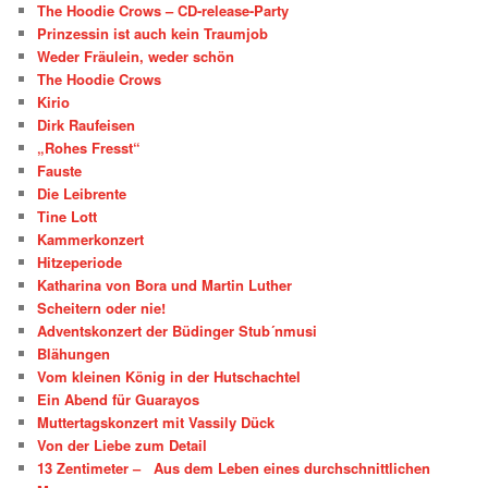
The Hoodie Crows – CD-release-Party
Prinzessin ist auch kein Traumjob
Weder Fräulein, weder schön
The Hoodie Crows
Kirio
Dirk Raufeisen
„Rohes Fresst“
Fauste
Die Leibrente
Tine Lott
Kammerkonzert
Hitzeperiode
Katharina von Bora und Martin Luther
Scheitern oder nie!
Adventskonzert der Büdinger Stub´nmusi
Blähungen
Vom kleinen König in der Hutschachtel
Ein Abend für Guarayos
Muttertagskonzert mit Vassily Dück
Von der Liebe zum Detail
13 Zentimeter – Aus dem Leben eines durchschnittlichen