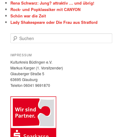
Rena Schwarz: Jung? attraktiv … und übrig!
Rock- und Popklassiker mit CANYON
Schön war die Zeit
Lady Shakespeare oder Die Frau aus Stratford
S
u
c
h
IMPRESSUM
e
Kulturkreis Büdingen e.V.
n
Markus Karger (1. Vorsitzender)
Glauberger Straße 5
63695 Glauburg
Telefon 06041 9691870