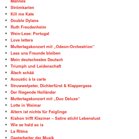
Mannes
Strömkarlen
Kill me Kate
Double Dylans
Ruth Freudenheim
Wein-Lese: Portugal
Love letters
Muttertagskonzert mit „Odeon-Orchestrion“
Lass uns Freunde bleiben
Mein deutschestes Deutsch
Triumph und Leidenschaft
Äfach schää
Acoustic à la carte
Struwwelpeter, Dichterfürst & Klappergass
Der fliegende Holländer
Muttertagskonzert mit „Duo Deluxe“
Lotte in Weimar
Altern ist nichts für Feiglinge
Kishon trifft Klezmer – Satire sticht Lebenslust
Wie se hald so is
La Ritma
Gastarbeiter der Musik