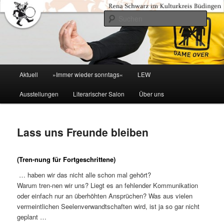
Zum
primären
Such
Inhalt
springen
Kulturkreis Buedingen
Hauptmenü
Aktuell
»Immer wieder sonntags«
LEW
Ausstellungen
Literarischer Salon
Über uns
Lass uns Freunde bleiben
(Tren-nung für Fortgeschrittene)
… haben wir das nicht alle schon mal gehört?
Warum tren-nen wir uns? Liegt es an fehlender Kommunikation
oder einfach nur an überhöhten Ansprüchen? Was aus vielen
vermeintlichen Seelenverwandtschaften wird, ist ja so gar nicht
geplant …