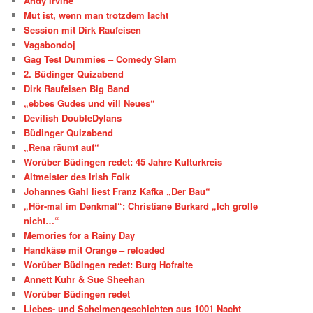
Andy Irvine
Mut ist, wenn man trotzdem lacht
Session mit Dirk Raufeisen
Vagabondoj
Gag Test Dummies – Comedy Slam
2. Büdinger Quizabend
Dirk Raufeisen Big Band
„ebbes Gudes und vill Neues“
Devilish DoubleDylans
Büdinger Quizabend
„Rena räumt auf“
Worüber Büdingen redet: 45 Jahre Kulturkreis
Altmeister des Irish Folk
Johannes Gahl liest Franz Kafka „Der Bau“
„Hör-mal im Denkmal“: Christiane Burkard „Ich grolle
nicht…“
Memories for a Rainy Day
Handkäse mit Orange – reloaded
Worüber Büdingen redet: Burg Hofraite
Annett Kuhr & Sue Sheehan
Worüber Büdingen redet
Liebes- und Schelmengeschichten aus 1001 Nacht