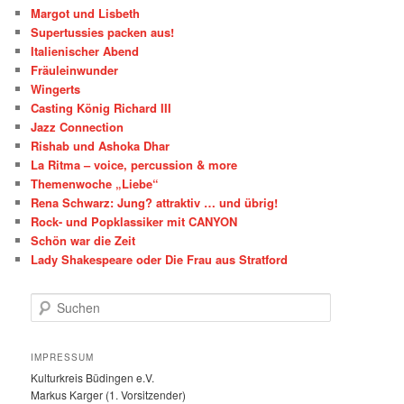
Margot und Lisbeth
Supertussies packen aus!
Italienischer Abend
Fräuleinwunder
Wingerts
Casting König Richard III
Jazz Connection
Rishab und Ashoka Dhar
La Ritma – voice, percussion & more
Themenwoche „Liebe“
Rena Schwarz: Jung? attraktiv … und übrig!
Rock- und Popklassiker mit CANYON
Schön war die Zeit
Lady Shakespeare oder Die Frau aus Stratford
S
u
c
h
IMPRESSUM
e
Kulturkreis Büdingen e.V.
n
Markus Karger (1. Vorsitzender)