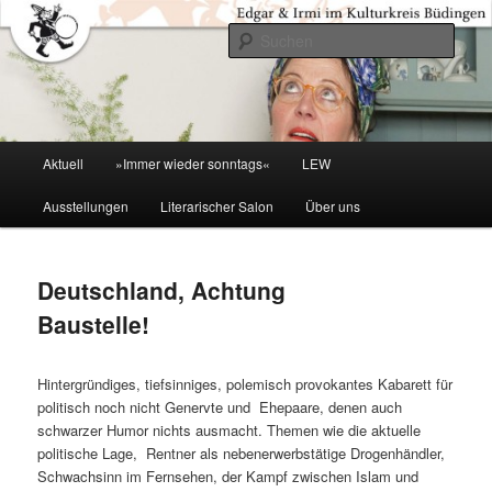
Zum
primären
Such
Inhalt
springen
Kulturkreis Buedingen
Hauptmenü
Aktuell
»Immer wieder sonntags«
LEW
Ausstellungen
Literarischer Salon
Über uns
Deutschland, Achtung
Baustelle!
Hintergründiges, tiefsinniges, polemisch provokantes Kabarett für
politisch noch nicht Genervte und Ehepaare, denen auch
schwarzer Humor nichts ausmacht. Themen wie die aktuelle
politische Lage, Rentner als nebenerwerbstätige Drogenhändler,
Schwachsinn im Fernsehen, der Kampf zwischen Islam und