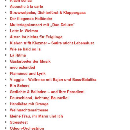
Äfach schää
Acoustic à la carte
Struwwelpeter, Dichterfürst & Klappergass
Der fliegende Holländer
Muttertagskonzert mit „Duo Deluxe“
Lotte in Weimar
Altern ist nichts für Feiglinge
Kishon trifft Klezmer – Satire sticht Lebenslust
Wie se hald so is
La Ritma
Gastarbeiter der Musik
meo extended
Flamenco und Lyrik
Viaggio – Weltreise mit Bajan und Bass-Balalika
Ein Scherz
Gedichte & Balladen – und ihre Parodien!
Deutschland, Achtung Baustelle!
Handkäse mit Orange
Weihnachtsmaitresse
Meine Frau, ihr Mann und ich
Stresstest
Odeon-Orchestrion