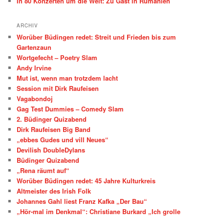
In 80 Konzerten um die Welt: Zu Gast in Rumänien
ARCHIV
Worüber Büdingen redet: Streit und Frieden bis zum
Gartenzaun
Wortgefecht – Poetry Slam
Andy Irvine
Mut ist, wenn man trotzdem lacht
Session mit Dirk Raufeisen
Vagabondoj
Gag Test Dummies – Comedy Slam
2. Büdinger Quizabend
Dirk Raufeisen Big Band
„ebbes Gudes und vill Neues“
Devilish DoubleDylans
Büdinger Quizabend
„Rena räumt auf“
Worüber Büdingen redet: 45 Jahre Kulturkreis
Altmeister des Irish Folk
Johannes Gahl liest Franz Kafka „Der Bau“
„Hör-mal im Denkmal“: Christiane Burkard „Ich grolle