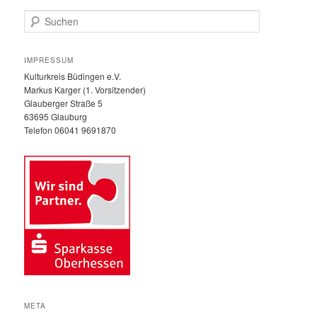
S
u
c
h
IMPRESSUM
e
Kulturkreis Büdingen e.V.
n
Markus Karger (1. Vorsitzender)
Glauberger Straße 5
63695 Glauburg
Telefon 06041 9691870
META