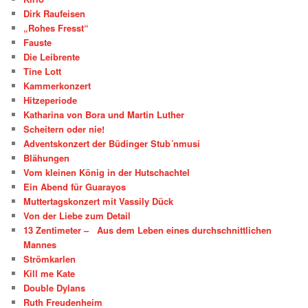
Dirk Raufeisen
„Rohes Fresst“
Fauste
Die Leibrente
Tine Lott
Kammerkonzert
Hitzeperiode
Katharina von Bora und Martin Luther
Scheitern oder nie!
Adventskonzert der Büdinger Stub´nmusi
Blähungen
Vom kleinen König in der Hutschachtel
Ein Abend für Guarayos
Muttertagskonzert mit Vassily Dück
Von der Liebe zum Detail
13 Zentimeter – Aus dem Leben eines durchschnittlichen
Mannes
Strömkarlen
Kill me Kate
Double Dylans
Ruth Freudenheim