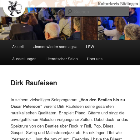
Zum
primären
Such
Inhalt
springen
Kulturkreis Buedingen
Hauptmenü
Aktuell
»Immer wieder sonntags«
LEW
Ausstellungen
Literarischer Salon
Über uns
Dirk Raufeisen
In seinem vielseitigen Soloprogramm
„Von den Beatles bis zu
Oscar Peterson“
vereint Dirk Raufeisen seine gesamten
musikalischen Qualitäten. Er spielt Piano, Gitarre und singt die
unvergeßlichen Melodien vergangener Zeiten. Dabei deckt er das
Spektrum von den Beatles über Rock n‘ Roll, Pop, Blues,
Gospel, Swing und Mainstreamjazz ab. Es erklingen Titel wie
„Yesterday“, „Just the two of us“, „Everyday I have the Blues“,