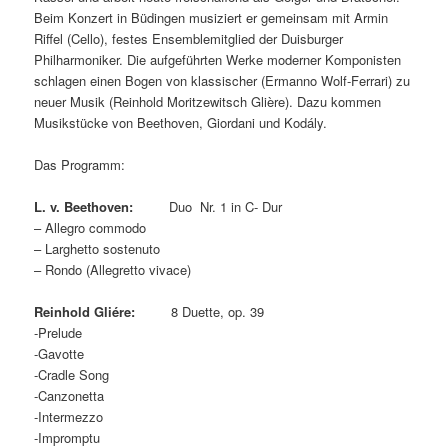
Beim Konzert in Büdingen musiziert er gemeinsam mit Armin
Riffel (Cello), festes Ensemblemitglied der
Duisburger
Philharmoniker
. Die aufgeführten Werke moderner Komponisten
schlagen einen Bogen von klassischer (Ermanno Wolf-Ferrari) zu
neuer Musik (Reinhold Moritzewitsch Glière). Dazu kommen
Musikstücke von Beethoven, Giordani und Kodály.
Das Programm:
L. v. Beethoven:
Duo Nr. 1 in C- Dur
– Allegro commodo
– Larghetto sostenuto
– Rondo (Allegretto vivace)
Reinhold Gliére:
8 Duette, op. 39
-Prelude
-Gavotte
-Cradle Song
-Canzonetta
-Intermezzo
-Impromptu