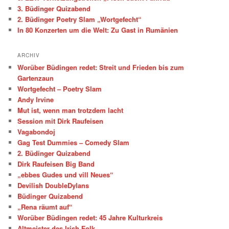
3. Büdinger Quizabend
2. Büdinger Poetry Slam „Wortgefecht“
In 80 Konzerten um die Welt: Zu Gast in Rumänien
ARCHIV
Worüber Büdingen redet: Streit und Frieden bis zum
Gartenzaun
Wortgefecht – Poetry Slam
Andy Irvine
Mut ist, wenn man trotzdem lacht
Session mit Dirk Raufeisen
Vagabondoj
Gag Test Dummies – Comedy Slam
2. Büdinger Quizabend
Dirk Raufeisen Big Band
„ebbes Gudes und vill Neues“
Devilish DoubleDylans
Büdinger Quizabend
„Rena räumt auf“
Worüber Büdingen redet: 45 Jahre Kulturkreis
Altmeister des Irish Folk