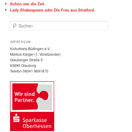
Schön war die Zeit
Lady Shakespeare oder Die Frau aus Stratford
S
u
c
h
IMPRESSUM
e
Kulturkreis Büdingen e.V.
n
Markus Karger (1. Vorsitzender)
Glauberger Straße 5
63695 Glauburg
Telefon 06041 9691870