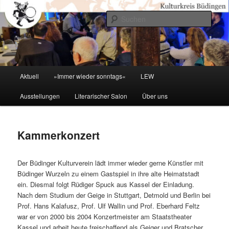
Zum
primären
Such
Inhalt
springen
Kulturkreis Buedingen
Hauptmenü
Aktuell
»Immer wieder sonntags«
LEW
Ausstellungen
Literarischer Salon
Über uns
Kammerkonzert
Der Büdinger Kulturverein lädt immer wieder gerne Künstler mit
Büdinger Wurzeln zu einem Gastspiel in ihre alte Heimatstadt
ein. Diesmal folgt Rüdiger Spuck aus
Kassel der
Einladung.
Nach dem Studium der Geige in Stuttgart, Detmold und Berlin bei
Prof. Hans Kalafusz, Prof. Ulf Wallin und Prof. Eberhard Feltz
war er von 2000 bis 2004 Konzertmeister am Staatstheater
Kassel und arbeit heute freischaffend als Geiger und Bratscher.