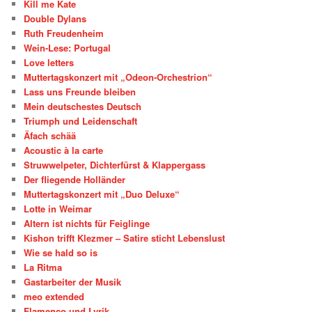
Kill me Kate
Double Dylans
Ruth Freudenheim
Wein-Lese: Portugal
Love letters
Muttertagskonzert mit „Odeon-Orchestrion“
Lass uns Freunde bleiben
Mein deutschestes Deutsch
Triumph und Leidenschaft
Äfach schää
Acoustic à la carte
Struwwelpeter, Dichterfürst & Klappergass
Der fliegende Holländer
Muttertagskonzert mit „Duo Deluxe“
Lotte in Weimar
Altern ist nichts für Feiglinge
Kishon trifft Klezmer – Satire sticht Lebenslust
Wie se hald so is
La Ritma
Gastarbeiter der Musik
meo extended
Flamenco und Lyrik