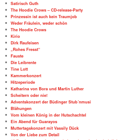
Satirisch Guth
The Hoodie Crows – CD-release-Party
Prinzessin ist auch kein Traumjob
Weder Fräulein, weder schön
The Hoodie Crows
Kirio
Dirk Raufeisen
„Rohes Fresst“
Fauste
Die Leibrente
Tine Lott
Kammerkonzert
Hitzeperiode
Katharina von Bora und Martin Luther
Scheitern oder nie!
Adventskonzert der Büdinger Stub´nmusi
Blähungen
Vom kleinen König in der Hutschachtel
Ein Abend für Guarayos
Muttertagskonzert mit Vassily Dück
Von der Liebe zum Detail