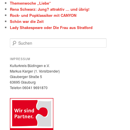
Themenwoche „Liebe“
Rena Schwarz: Jung? attraktiv … und übrig!
Rock- und Popklassiker mit CANYON
Schön war die Zeit
Lady Shakespeare oder Die Frau aus Stratford
S
u
c
h
IMPRESSUM
e
Kulturkreis Büdingen e.V.
n
Markus Karger (1. Vorsitzender)
Glauberger Straße 5
63695 Glauburg
Telefon 06041 9691870