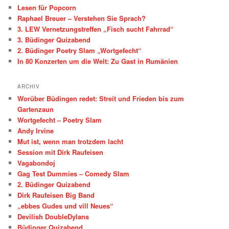
Lesen für Popcorn
Raphael Breuer – Verstehen Sie Sprach?
3. LEW Vernetzungstreffen „Fisch sucht Fahrrad“
3. Büdinger Quizabend
2. Büdinger Poetry Slam „Wortgefecht“
In 80 Konzerten um die Welt: Zu Gast in Rumänien
ARCHIV
Worüber Büdingen redet: Streit und Frieden bis zum
Gartenzaun
Wortgefecht – Poetry Slam
Andy Irvine
Mut ist, wenn man trotzdem lacht
Session mit Dirk Raufeisen
Vagabondoj
Gag Test Dummies – Comedy Slam
2. Büdinger Quizabend
Dirk Raufeisen Big Band
„ebbes Gudes und vill Neues“
Devilish DoubleDylans
Büdinger Quizabend