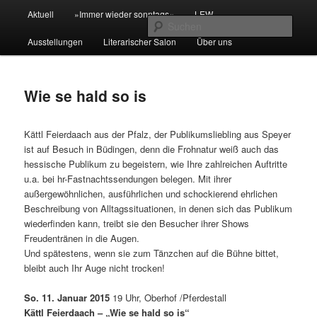
Zum
Hauptmenü
Aktuell
»Immer wieder sonntags«
LEW
primären
Such
Inhalt
Ausstellungen
Literarischer Salon
Über uns
springen
Kulturkreis Buedingen
Wie se hald so is
Kättl Feierdaach aus der Pfalz, der Publikumsliebling aus Speyer
ist auf Besuch in Büdingen, denn die Frohnatur weiß auch das
hessische Publikum zu begeistern, wie Ihre zahlreichen Auftritte
u.a. bei hr-Fastnachtssendungen belegen. Mit ihrer
außergewöhnlichen, ausführlichen und schockierend ehrlichen
Beschreibung von Alltagssituationen, in denen sich das Publikum
wiederfinden kann, treibt sie den Besucher ihrer Shows
Freudentränen in die Augen.
Und spätestens, wenn sie zum Tänzchen auf die Bühne bittet,
bleibt auch Ihr Auge nicht trocken!
So. 11. Januar 2015
19 Uhr, Oberhof /Pferdestall
Kättl Feierdaach
– „Wie se hald so is“