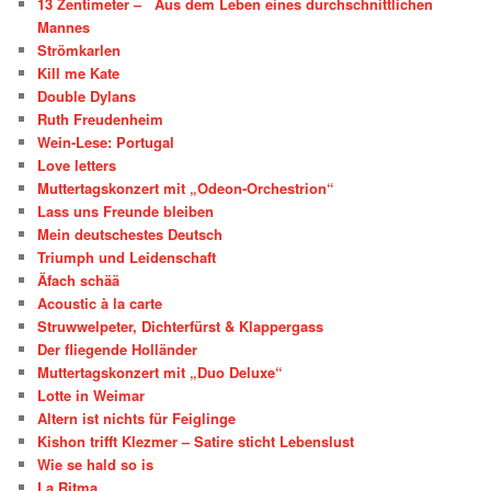
13 Zentimeter – Aus dem Leben eines durchschnittlichen
Mannes
Strömkarlen
Kill me Kate
Double Dylans
Ruth Freudenheim
Wein-Lese: Portugal
Love letters
Muttertagskonzert mit „Odeon-Orchestrion“
Lass uns Freunde bleiben
Mein deutschestes Deutsch
Triumph und Leidenschaft
Äfach schää
Acoustic à la carte
Struwwelpeter, Dichterfürst & Klappergass
Der fliegende Holländer
Muttertagskonzert mit „Duo Deluxe“
Lotte in Weimar
Altern ist nichts für Feiglinge
Kishon trifft Klezmer – Satire sticht Lebenslust
Wie se hald so is
La Ritma